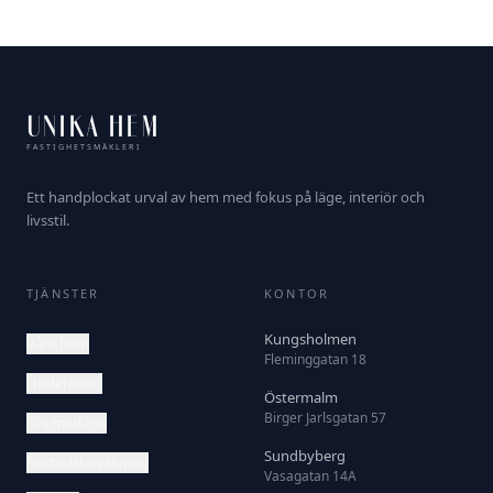
UNIKA HEM
FASTIGHETSMÄKLERI
Ett handplockat urval av hem med fokus på läge, interiör och
livsstil.
TJÄNSTER
KONTOR
Kungsholmen
Våra hem
Fleminggatan 18
Underhand
Östermalm
Birger Jarlsgatan 57
Sälj med oss
Sundbyberg
Bostadsbevakning
Vasagatan 14A