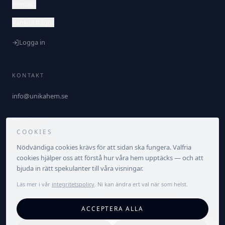
Kontakt
Vanliga frågor
Logga in
KONTAKT
info@unikahem.se
FÖLJ OSS
COOKIES
Nödvändiga cookies krävs för att sidan ska fungera. Valfria
cookies hjälper oss att förstå hur våra hem upptäcks — och att
bjuda in rätt spekulanter till våra visningar.
Läs mer i vår
integritetspolicy
. Ni kan ändra ert val när som helst.
©
2026
Unika Hem. Alla rättigheter förbehållna.
ACCEPTERA ALLA
Integritetspolicy
Villkor
Cookieinställningar