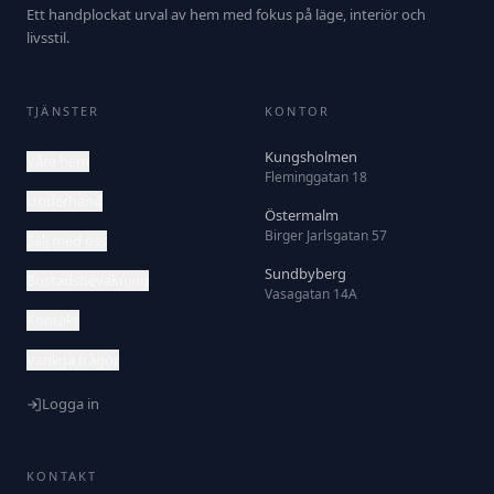
Ett handplockat urval av hem med fokus på läge, interiör och
livsstil.
TJÄNSTER
KONTOR
Kungsholmen
Våra hem
Fleminggatan 18
Underhand
Östermalm
Birger Jarlsgatan 57
Sälj med oss
Sundbyberg
Bostadsbevakning
Vasagatan 14A
Kontakt
Vanliga frågor
Logga in
KONTAKT