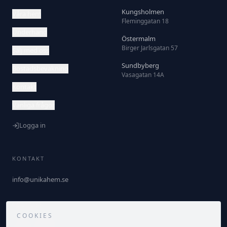
Kungsholmen
Våra hem
Fleminggatan 18
Underhand
Östermalm
Birger Jarlsgatan 57
Sälj med oss
Sundbyberg
Bostadsbevakning
Vasagatan 14A
Kontakt
Vanliga frågor
Logga in
KONTAKT
info@unikahem.se
FÖLJ OSS
COOKIES