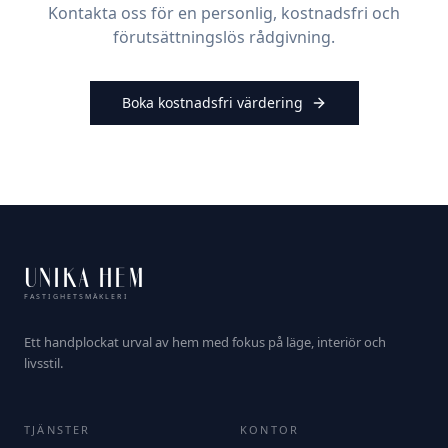
Kontakta oss för en personlig, kostnadsfri och
förutsättningslös rådgivning.
Boka kostnadsfri värdering
UNIKA HEM
FASTIGHETSMÄKLERI
Ett handplockat urval av hem med fokus på läge, interiör och
livsstil.
TJÄNSTER
KONTOR