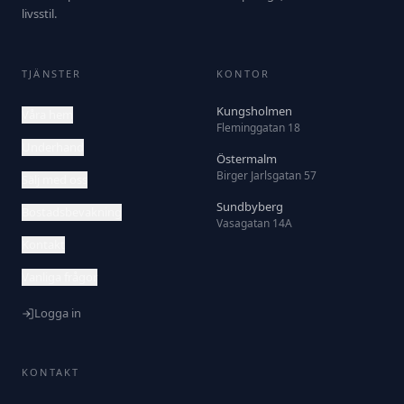
livsstil.
TJÄNSTER
KONTOR
Kungsholmen
Våra hem
Fleminggatan 18
Underhand
Östermalm
Birger Jarlsgatan 57
Sälj med oss
Sundbyberg
Bostadsbevakning
Vasagatan 14A
Kontakt
Vanliga frågor
Logga in
KONTAKT