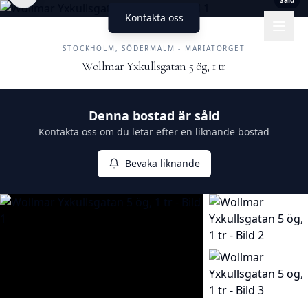
Såld
Kontakta oss
UNIKA HEM
FASTIGHETSMÄKLERI
STOCKHOLM, SÖDERMALM - MARIATORGET
Wollmar Yxkullsgatan 5 ög, 1 tr
Såld
Denna bostad är såld
Kontakta oss om du letar efter en liknande bostad
Bevaka liknande