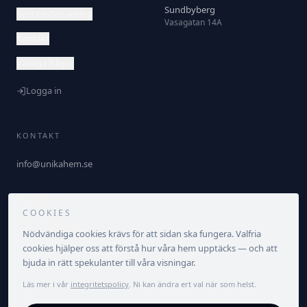
Sundbyberg
Bostadsbevakning
Vasagatan 14A
Kontakt
Vanliga frågor
Logga in
KONTAKT
info@unikahem.se
FÖLJ OSS
COOKIES
Nödvändiga cookies krävs för att sidan ska fungera. Valfria
cookies hjälper oss att förstå hur våra hem upptäcks — och att
bjuda in rätt spekulanter till våra visningar.
Läs mer i vår
integritetspolicy
. Ni kan ändra ert val när som helst.