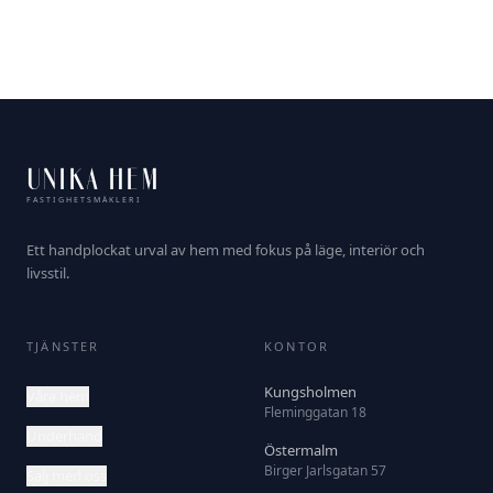
UNIKA HEM
FASTIGHETSMÄKLERI
Ett handplockat urval av hem med fokus på läge, interiör och
livsstil.
TJÄNSTER
KONTOR
Kungsholmen
Våra hem
Fleminggatan 18
Underhand
Östermalm
Birger Jarlsgatan 57
Sälj med oss