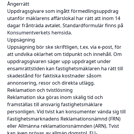
Ångerrätt
Uppdragsgivare som ingått förmedlingsuppdrag
utanför mäklarens affärslokal har rätt att inom 14
dagar frånträda avtalet. Standardformulär finns på
Konsumentverkets hemsida
.
Uppsägning
Uppsägning bör ske skriftligen, t.ex. via e-post, för
att undvika oklarhet om tidpunkt och innehåll. Om
uppdragsgivaren säger upp uppdraget under
ensamrättstiden kan fastighetsmäklaren ha rätt till
skadestånd för faktiska kostnader såsom
annonsering, resor och direkta utlägg.
Reklamation och tvistlösning
Reklamation ska göras inom skälig tid och
framställas till ansvarig fastighetsmäklare
personligen. Vid tvist kan konsumenter vända sig till
Fastighetsmarknadens Reklamationsnämnd (FRN)
eller Allmänna reklamationsnämnden (ARN). Tvist
kan även prövas av allmän domstol. EU-