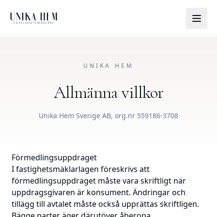
UNIKA HEM
FASTIGHETSMÄKLERI
UNIKA HEM
Allmänna villkor
Unika Hem Sverige AB, org.nr 559186-3708
Förmedlingsuppdraget
I fastighetsmäklarlagen föreskrivs att
förmedlingsuppdraget måste vara skriftligt när
uppdragsgivaren är konsument. Ändringar och
tillägg till avtalet måste också upprättas skriftligen.
Bägge parter äger därutöver åberopa