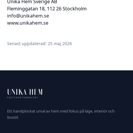
Unika Hem Sverige AB
Fleminggatan 18, 112 26 Stockholm
info@unikahem.se
www.unikahem.se
Senast uppdaterad: 25 maj 2026
UNIKA HEM
FASTIGHETSMÄKLERI
Ett handplockat urval av hem med fokus på läge, interiör och
livsstil.