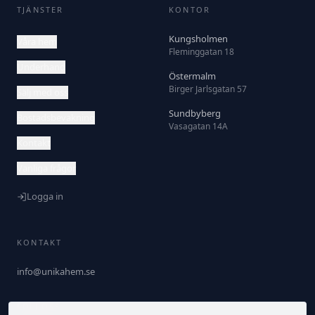
TJÄNSTER
KONTOR
Kungsholmen
Våra hem
Fleminggatan 18
Underhand
Östermalm
Birger Jarlsgatan 57
Sälj med oss
Sundbyberg
Bostadsbevakning
Vasagatan 14A
Kontakt
Vanliga frågor
Logga in
KONTAKT
info@unikahem.se
FÖLJ OSS