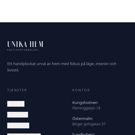
UNIKA HEM
FASTIGHETSMÄKLERI
Ett handplockat urval av hem med fokus på läge, interiör och
livsstil.
TJÄNSTER
KONTOR
Kungsholmen
Våra hem
Fleminggatan 18
Underhand
Östermalm
Birger Jarlsgatan 57
Sälj med oss
Sundbyberg