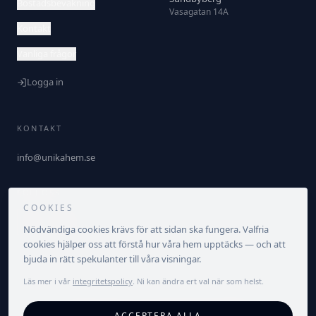
Bostadsbevakning
Vasagatan 14A
Kontakt
Vanliga frågor
Logga in
KONTAKT
info@unikahem.se
FÖLJ OSS
COOKIES
Nödvändiga cookies krävs för att sidan ska fungera. Valfria
cookies hjälper oss att förstå hur våra hem upptäcks — och att
bjuda in rätt spekulanter till våra visningar.
Läs mer i vår
integritetspolicy
. Ni kan ändra ert val när som helst.
©
2026
Unika Hem. Alla rättigheter förbehållna.
ACCEPTERA ALLA