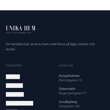
UNIKA HEM
FASTIGHETSMÄKLERI
Ett handplockat urval av hem med fokus på läge, interiör och
livsstil.
TJÄNSTER
KONTOR
Kungsholmen
Våra hem
Fleminggatan 18
Underhand
Östermalm
Birger Jarlsgatan 57
Sälj med oss
Sundbyberg
Bostadsbevakning
Vasagatan 14A