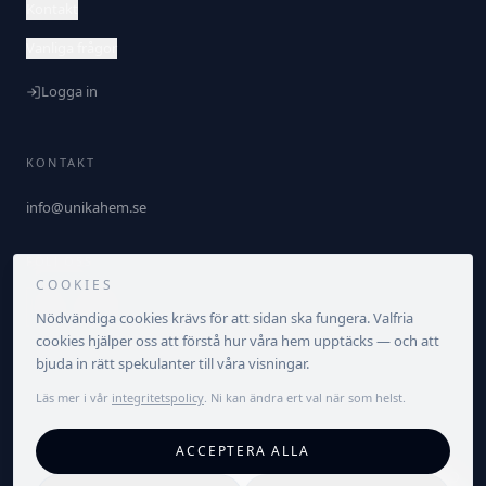
Kontakt
Vanliga frågor
Logga in
KONTAKT
info@unikahem.se
FÖLJ OSS
COOKIES
Nödvändiga cookies krävs för att sidan ska fungera. Valfria
cookies hjälper oss att förstå hur våra hem upptäcks — och att
bjuda in rätt spekulanter till våra visningar.
Läs mer i vår
integritetspolicy
. Ni kan ändra ert val när som helst.
©
2026
Unika Hem. Alla rättigheter förbehållna.
ACCEPTERA ALLA
Integritetspolicy
Villkor
Cookieinställningar