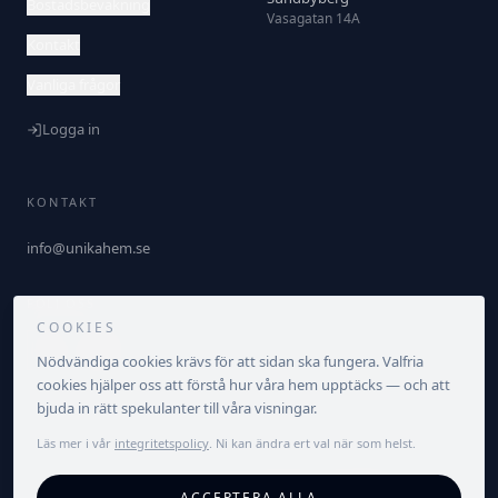
Bostadsbevakning
Vasagatan 14A
Kontakt
Vanliga frågor
Logga in
KONTAKT
info@unikahem.se
FÖLJ OSS
COOKIES
Nödvändiga cookies krävs för att sidan ska fungera. Valfria
cookies hjälper oss att förstå hur våra hem upptäcks — och att
bjuda in rätt spekulanter till våra visningar.
Läs mer i vår
integritetspolicy
. Ni kan ändra ert val när som helst.
©
2026
Unika Hem. Alla rättigheter förbehållna.
ACCEPTERA ALLA