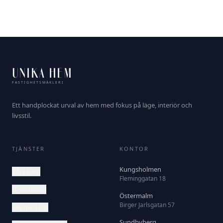
UNIKA HEM
FASTIGHETSMÄKLERI
Ett handplockat urval av hem med fokus på läge, interiör och
livsstil.
TJÄNSTER
KONTOR
Kungsholmen
Våra hem
Fleminggatan 18
Underhand
Östermalm
Birger Jarlsgatan 57
Sälj med oss
Sundbyberg