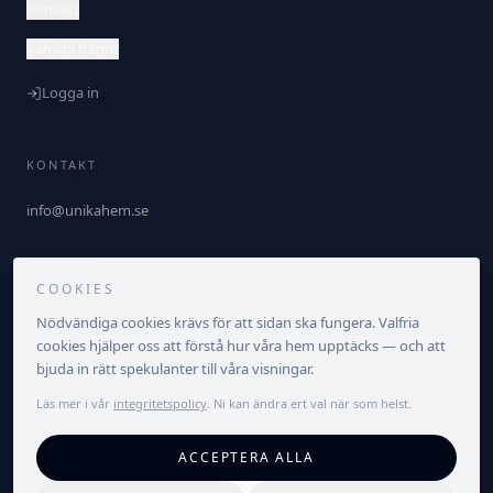
Kontakt
Vanliga frågor
Logga in
KONTAKT
info@unikahem.se
FÖLJ OSS
COOKIES
Nödvändiga cookies krävs för att sidan ska fungera. Valfria
cookies hjälper oss att förstå hur våra hem upptäcks — och att
bjuda in rätt spekulanter till våra visningar.
Läs mer i vår
integritetspolicy
. Ni kan ändra ert val när som helst.
©
2026
Unika Hem. Alla rättigheter förbehållna.
ACCEPTERA ALLA
Integritetspolicy
Villkor
Cookieinställningar