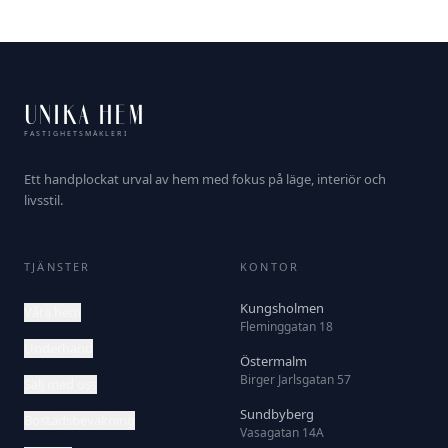
UNIKA HEM
FASTIGHETSMÄKLERI
Ett handplockat urval av hem med fokus på läge, interiör och
livsstil.
TJÄNSTER
KONTOR
Kungsholmen
Våra hem
Fleminggatan 18
Underhand
Östermalm
Birger Jarlsgatan 57
Sälj med oss
Sundbyberg
Bostadsbevakning
Vasagatan 14A