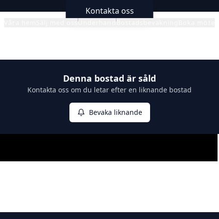
Kontakta oss
Våra hem
Sälj med oss
Underhand
Bostadsbevakning
Boka möte
Denna bostad är såld
Kontakta oss om du letar efter en liknande bostad
Bevaka liknande