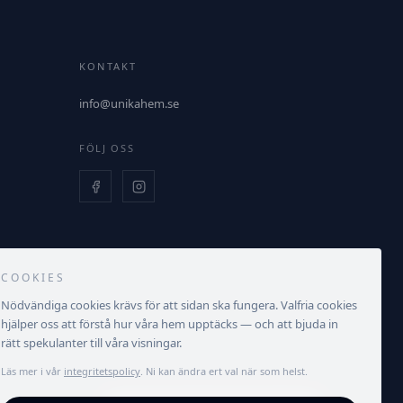
KONTAKT
info@unikahem.se
FÖLJ OSS
COOKIES
Nödvändiga cookies krävs för att sidan ska fungera. Valfria cookies
hjälper oss att förstå hur våra hem upptäcks — och att bjuda in
rätt spekulanter till våra visningar.
Läs mer i vår
integritetspolicy
. Ni kan ändra ert val när som helst.