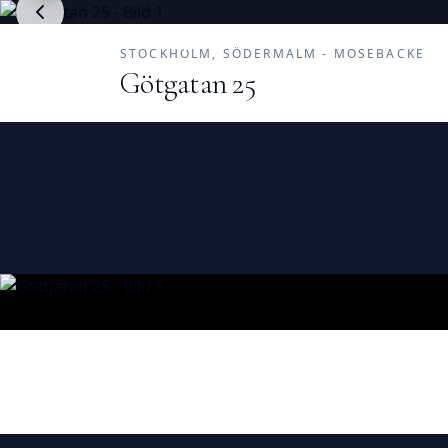
UNIKA HEM
STOCKHOLM, SÖDERMALM - MOSEBACKE
FASTIGHETSMÄKLERI
Götgatan 25
Såld