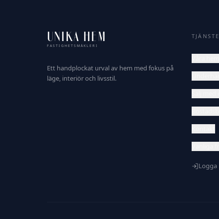
UNIKA HEM
TJÄNST
FASTIGHETSMÄKLERI
Våra he
Ett handplockat urval av hem med fokus på
Underha
läge, interiör och livsstil.
Sälj med 
Bostadsb
Kontakt
Vanliga f
Logga 