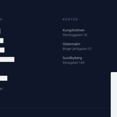
ER
KONTOR
Kungsholmen
m
Fleminggatan 18
nd
Östermalm
Birger Jarlsgatan 57
oss
Sundbyberg
evakning
Vasagatan 14A
rågor
in