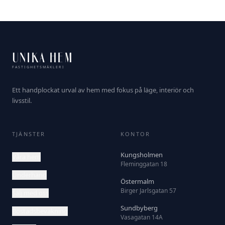
UNIKA HEM
FASTIGHETSMÄKLERI
Ett handplockat urval av hem med fokus på läge, interiör och
livsstil.
TJÄNSTER
KONTOR
Kungsholmen
Våra hem
Fleminggatan 18
Underhand
Östermalm
Birger Jarlsgatan 57
Sälj med oss
Sundbyberg
Bostadsbevakning
Vasagatan 14A