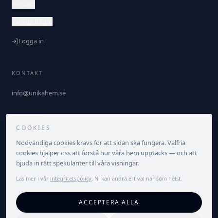
Kontakt
Vanliga frågor
Logga in
KONTAKT
info@unikahem.se
FÖLJ OSS
COOKIES
Nödvändiga cookies krävs för att sidan ska fungera. Valfria
cookies hjälper oss att förstå hur våra hem upptäcks — och att
bjuda in rätt spekulanter till våra visningar.
Läs mer i vår
integritetspolicy
. Ni kan ändra ert val när som helst.
©
2026
Unika Hem. Alla rättigheter förbehållna.
ACCEPTERA ALLA
Integritetspolicy
Villkor
Cookieinställningar