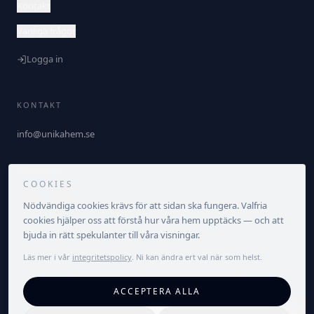
Kontakt
Vanliga frågor
Logga in
KONTAKT
info@unikahem.se
FÖLJ OSS
COOKIES
Nödvändiga cookies krävs för att sidan ska fungera. Valfria
cookies hjälper oss att förstå hur våra hem upptäcks — och att
bjuda in rätt spekulanter till våra visningar.
Läs mer i vår
integritetspolicy
. Ni kan ändra ert val när som helst.
©
2026
Unika Hem. Alla rättigheter förbehållna.
ACCEPTERA ALLA
Integritetspolicy
Villkor
Cookieinställningar