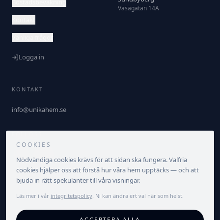
Bostadsbevakning
Vasagatan 14A
Kontakt
Vanliga frågor
Logga in
KONTAKT
info@unikahem.se
FÖLJ OSS
COOKIES
Nödvändiga cookies krävs för att sidan ska fungera. Valfria
cookies hjälper oss att förstå hur våra hem upptäcks — och att
bjuda in rätt spekulanter till våra visningar.
Läs mer i vår
integritetspolicy
. Ni kan ändra ert val när som helst.
©
2026
Unika Hem. Alla rättigheter förbehållna.
ACCEPTERA ALLA