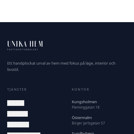
UNIKA HEM
FASTIGHETSMÄKLERI
Ett handplockat urval av hem med fokus på läge, interiör och
livsstil.
TJÄNSTER
KONTOR
Kungsholmen
Våra hem
Fleminggatan 18
Underhand
Östermalm
Birger Jarlsgatan 57
Sälj med oss
Sundbyberg