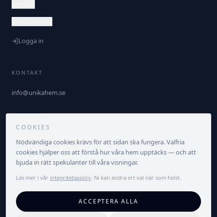
Kontakt
Vanliga frågor
Logga in
KONTAKT
info@unikahem.se
FÖLJ OSS
COOKIES
Nödvändiga cookies krävs för att sidan ska fungera. Valfria
cookies hjälper oss att förstå hur våra hem upptäcks — och att
bjuda in rätt spekulanter till våra visningar.
Läs mer i vår
integritetspolicy
. Ni kan ändra ert val när som helst.
©
2026
Unika Hem. Alla rättigheter förbehållna.
ACCEPTERA ALLA
Integritetspolicy
Villkor
Cookieinställningar