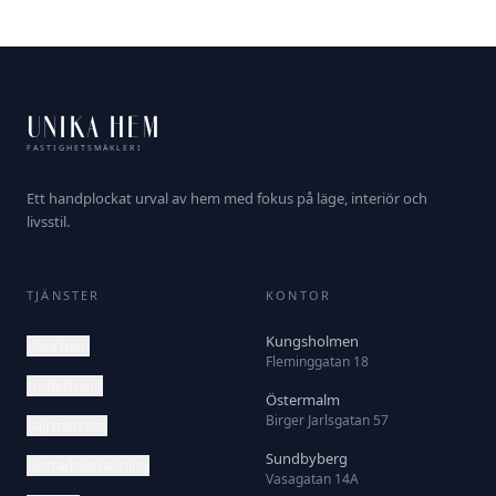
UNIKA HEM
FASTIGHETSMÄKLERI
Ett handplockat urval av hem med fokus på läge, interiör och
livsstil.
TJÄNSTER
KONTOR
Kungsholmen
Våra hem
Fleminggatan 18
Underhand
Östermalm
Birger Jarlsgatan 57
Sälj med oss
Sundbyberg
Bostadsbevakning
Vasagatan 14A