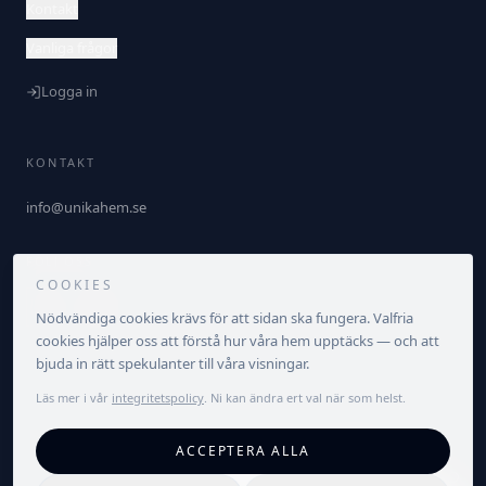
Kontakt
Vanliga frågor
Logga in
KONTAKT
info@unikahem.se
FÖLJ OSS
COOKIES
Nödvändiga cookies krävs för att sidan ska fungera. Valfria
cookies hjälper oss att förstå hur våra hem upptäcks — och att
bjuda in rätt spekulanter till våra visningar.
Läs mer i vår
integritetspolicy
. Ni kan ändra ert val när som helst.
©
2026
Unika Hem. Alla rättigheter förbehållna.
ACCEPTERA ALLA
Integritetspolicy
Villkor
Cookieinställningar