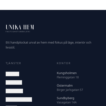
UNIKA HEM
FASTIGHETSMÄKLERI
Ett handplockat urval av hem med fokus på läge, interiör och
livsstil.
TJÄNSTER
KONTOR
Kungsholmen
Våra hem
Fleminggatan 18
Underhand
Östermalm
Birger Jarlsgatan 57
Sälj med oss
Sundbyberg
Bostadsbevakning
Vasagatan 14A