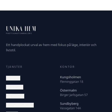
UNIKA HEM
FASTIGHETSMÄKLERI
Ett handplockat urval av hem med fokus på läge, interiör och
livsstil.
TJÄNSTER
KONTOR
Kungsholmen
Våra hem
Fleminggatan 18
Underhand
Östermalm
Birger Jarlsgatan 57
Sälj med oss
Sundbyberg
Bostadsbevakning
Vasagatan 14A