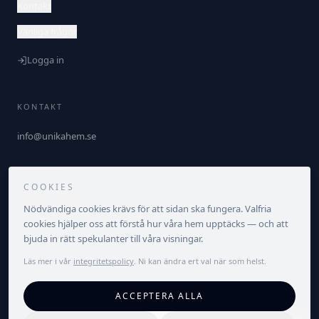
Kontakt
Vanliga frågor
Logga in
KONTAKT
info@unikahem.se
FÖLJ OSS
COOKIES
Nödvändiga cookies krävs för att sidan ska fungera. Valfria
cookies hjälper oss att förstå hur våra hem upptäcks — och att
bjuda in rätt spekulanter till våra visningar.
Läs mer i vår
integritetspolicy
. Ni kan ändra ert val när som helst.
©
2026
Unika Hem. Alla rättigheter förbehållna.
ACCEPTERA ALLA
Integritetspolicy
Villkor
Cookieinställningar