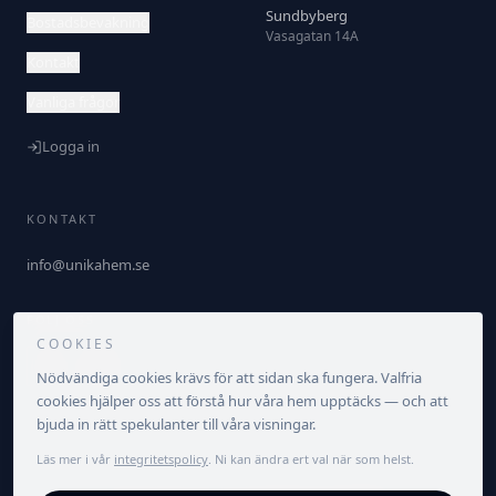
Sundbyberg
Bostadsbevakning
Vasagatan 14A
Kontakt
Vanliga frågor
Logga in
KONTAKT
info@unikahem.se
FÖLJ OSS
COOKIES
Nödvändiga cookies krävs för att sidan ska fungera. Valfria
cookies hjälper oss att förstå hur våra hem upptäcks — och att
bjuda in rätt spekulanter till våra visningar.
Läs mer i vår
integritetspolicy
. Ni kan ändra ert val när som helst.