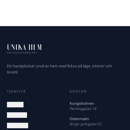
UNIKA HEM
FASTIGHETSMÄKLERI
Ett handplockat urval av hem med fokus på läge, interiör och
livsstil.
TJÄNSTER
KONTOR
Kungsholmen
Våra hem
Fleminggatan 18
Underhand
Östermalm
Birger Jarlsgatan 57
Sälj med oss