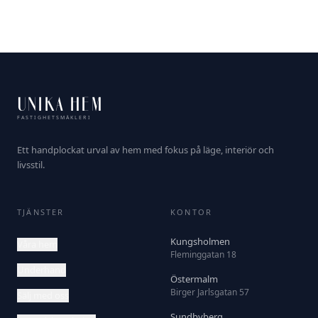
UNIKA HEM
FASTIGHETSMÄKLERI
Ett handplockat urval av hem med fokus på läge, interiör och
livsstil.
TJÄNSTER
KONTOR
Kungsholmen
Våra hem
Fleminggatan 18
Underhand
Östermalm
Birger Jarlsgatan 57
Sälj med oss
Sundbyberg