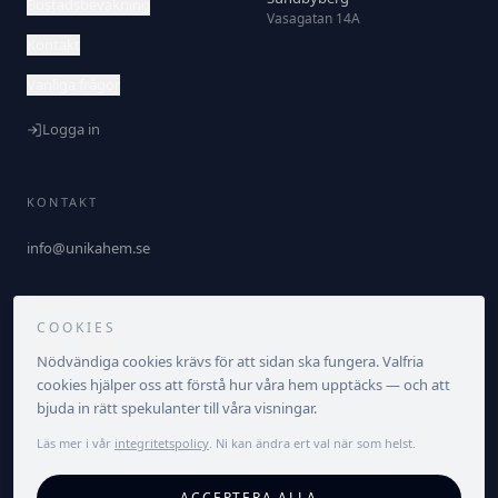
Bostadsbevakning
Vasagatan 14A
Kontakt
Vanliga frågor
Logga in
KONTAKT
info@unikahem.se
FÖLJ OSS
COOKIES
Nödvändiga cookies krävs för att sidan ska fungera. Valfria
cookies hjälper oss att förstå hur våra hem upptäcks — och att
bjuda in rätt spekulanter till våra visningar.
Läs mer i vår
integritetspolicy
. Ni kan ändra ert val när som helst.
©
2026
Unika Hem. Alla rättigheter förbehållna.
ACCEPTERA ALLA