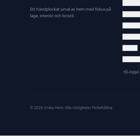
Våra he
Ett handplockat urval av hem med fokus på
Underha
läge, interiör och livsstil.
Sälj med 
Bostadsb
Kontakt
Vanliga f
Logga 
©
2026
Unika Hem. Alla rättigheter förbehållna.