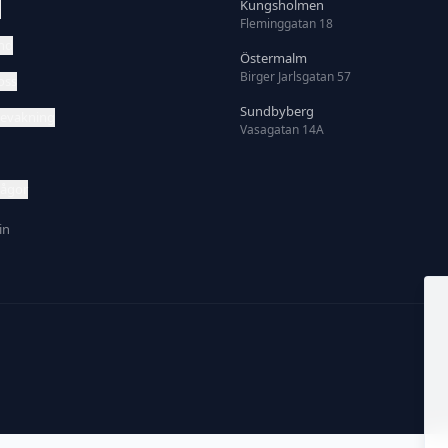
Kungsholmen
m
Fleminggatan 18
nd
Östermalm
Birger Jarlsgatan 57
oss
Sundbyberg
evakning
Vasagatan 14A
rågor
in