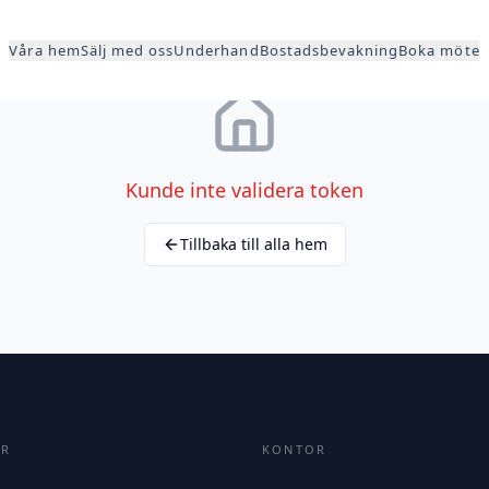
Våra hem
Sälj med oss
Underhand
Bostadsbevakning
Boka möte
Kunde inte validera token
Tillbaka till alla hem
ER
KONTOR