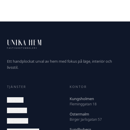
UNIKA HEM
FASTIGHETSMÄKLERI
Ett handplockat urval av hem med fokus på läge, interiör och
livsstil.
TJÄNSTER
KONTOR
Kungsholmen
Våra hem
Fleminggatan 18
Underhand
Östermalm
Birger Jarlsgatan 57
Sälj med oss
Sundbyberg