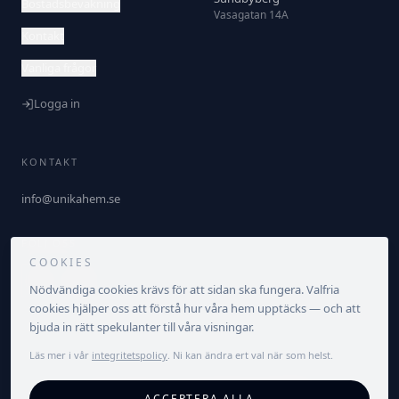
Bostadsbevakning
Vasagatan 14A
Kontakt
Vanliga frågor
Logga in
KONTAKT
info@unikahem.se
FÖLJ OSS
COOKIES
Nödvändiga cookies krävs för att sidan ska fungera. Valfria
cookies hjälper oss att förstå hur våra hem upptäcks — och att
bjuda in rätt spekulanter till våra visningar.
Läs mer i vår
integritetspolicy
. Ni kan ändra ert val när som helst.
©
2026
Unika Hem. Alla rättigheter förbehållna.
ACCEPTERA ALLA