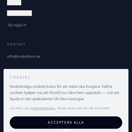
Kontakt
Vanliga frågor
Logga in
KONTAKT
info@unikahem.se
FÖLJ OSS
COOKIES
Nödvändiga cookies krävs för att sidan ska fungera. Valfria
cookies hjälper oss att förstå hur våra hem upptäcks — och att
bjuda in rätt spekulanter till våra visningar.
Läs mer i vår
integritetspolicy
. Ni kan ändra ert val när som helst.
©
2026
Unika Hem. Alla rättigheter förbehållna.
ACCEPTERA ALLA
Integritetspolicy
Villkor
Cookieinställningar