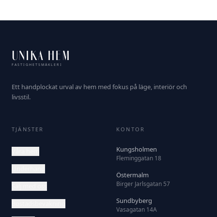
UNIKA HEM
FASTIGHETSMÄKLERI
Ett handplockat urval av hem med fokus på läge, interiör och
livsstil.
TJÄNSTER
KONTOR
Kungsholmen
Våra hem
Fleminggatan 18
Underhand
Östermalm
Birger Jarlsgatan 57
Sälj med oss
Sundbyberg
Bostadsbevakning
Vasagatan 14A