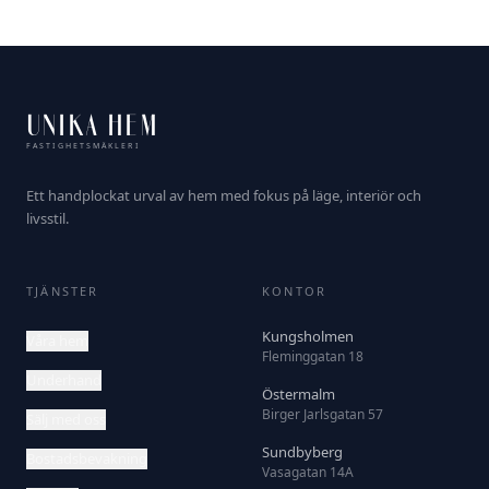
UNIKA HEM
FASTIGHETSMÄKLERI
Ett handplockat urval av hem med fokus på läge, interiör och
livsstil.
TJÄNSTER
KONTOR
Kungsholmen
Våra hem
Fleminggatan 18
Underhand
Östermalm
Birger Jarlsgatan 57
Sälj med oss
Sundbyberg
Bostadsbevakning
Vasagatan 14A