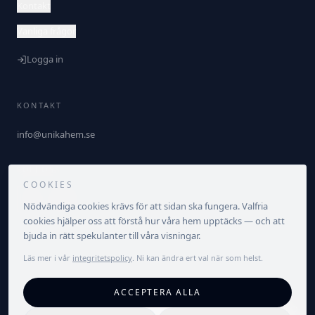
Kontakt
Vanliga frågor
Logga in
KONTAKT
info@unikahem.se
FÖLJ OSS
COOKIES
Nödvändiga cookies krävs för att sidan ska fungera. Valfria
cookies hjälper oss att förstå hur våra hem upptäcks — och att
bjuda in rätt spekulanter till våra visningar.
Läs mer i vår
integritetspolicy
. Ni kan ändra ert val när som helst.
©
2026
Unika Hem. Alla rättigheter förbehållna.
ACCEPTERA ALLA
Integritetspolicy
Villkor
Cookieinställningar