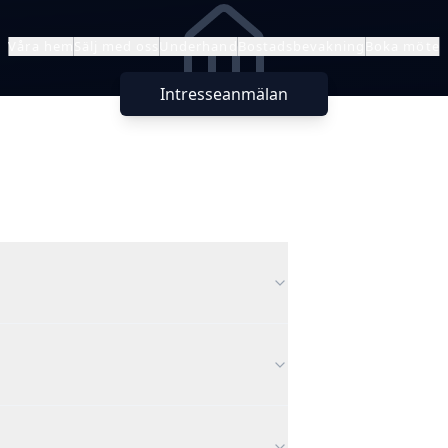
Våra hem
Sälj med oss
Underhand
Bostadsbevakning
Boka möte
Intresseanmälan