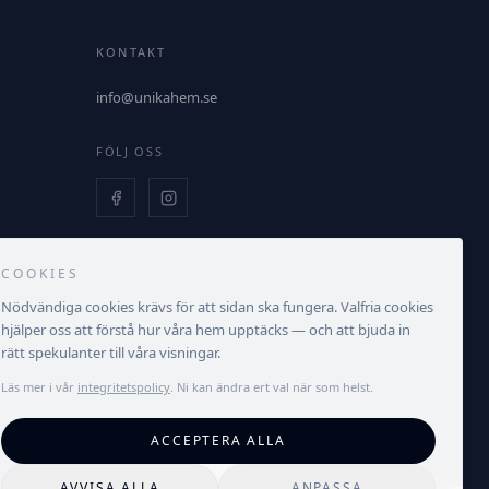
KONTAKT
info@unikahem.se
FÖLJ OSS
COOKIES
Nödvändiga cookies krävs för att sidan ska fungera. Valfria cookies
hjälper oss att förstå hur våra hem upptäcks — och att bjuda in
rätt spekulanter till våra visningar.
Läs mer i vår
integritetspolicy
. Ni kan ändra ert val när som helst.
ACCEPTERA ALLA
Integritetspolicy
Villkor
Cookieinställningar
AVVISA ALLA
ANPASSA