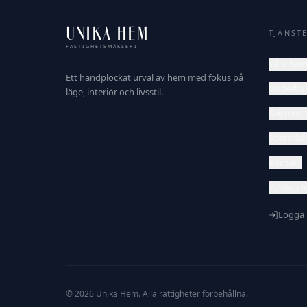
UNIKA HEM
TJÄNST
FASTIGHETSMÄKLERI
Våra he
Ett handplockat urval av hem med fokus på
Underha
läge, interiör och livsstil.
Sälj med 
Bostadsb
Kontakt
Vanliga f
Logga 
©
2026
Unika Hem. Alla rättigheter förbehållna.