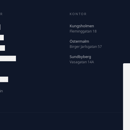
ER
KONTOR
Kungsholmen
m
Fleminggatan 18
nd
Östermalm
Birger Jarlsgatan 57
oss
Sundbyberg
evakning
Vasagatan 14A
rågor
in