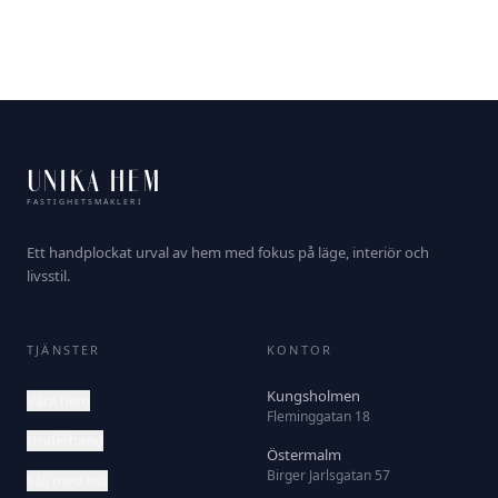
UNIKA HEM
FASTIGHETSMÄKLERI
Ett handplockat urval av hem med fokus på läge, interiör och
livsstil.
TJÄNSTER
KONTOR
Kungsholmen
Våra hem
Fleminggatan 18
Underhand
Östermalm
Birger Jarlsgatan 57
Sälj med oss