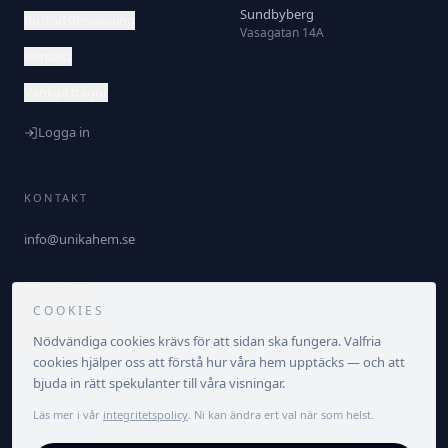
Sundbyberg
Bostadsbevakning
Vasagatan 14A
Kontakt
Vanliga frågor
Logga in
KONTAKT
info@unikahem.se
FÖLJ OSS
COOKIES
Nödvändiga cookies krävs för att sidan ska fungera. Valfria
cookies hjälper oss att förstå hur våra hem upptäcks — och att
bjuda in rätt spekulanter till våra visningar.
Läs mer i vår
integritetspolicy
. Ni kan ändra ert val när som helst.