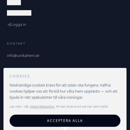
Kontakt
Vanliga frågor
Logga in
KONTAKT
info@unikahem.se
FÖLJ OSS
COOKIES
Nödvändiga cookies krävs för att sidan ska fungera. Valfria
cookies hjälper oss att förstå hur våra hem upptäcks — och att
bjuda in rätt spekulanter till våra visningar.
Läs mer i vår
integritetspolicy
. Ni kan ändra ert val när som helst.
©
2026
Unika Hem. Alla rättigheter förbehållna.
ACCEPTERA ALLA
Integritetspolicy
Villkor
Cookieinställningar