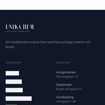
UNIKA HEM
FASTIGHETSMÄKLERI
Ett handplockat urval av hem med fokus på läge, interiör och
livsstil.
TJÄNSTER
KONTOR
Kungsholmen
Våra hem
Fleminggatan 18
Underhand
Östermalm
Birger Jarlsgatan 57
Sälj med oss
Sundbyberg
Bostadsbevakning
Vasagatan 14A