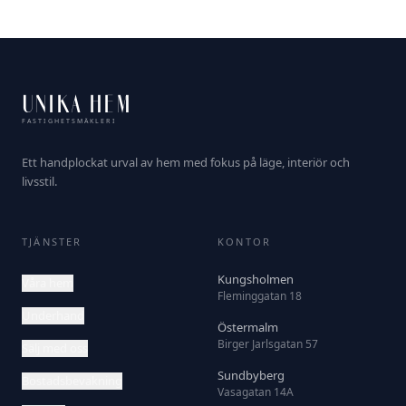
UNIKA HEM
FASTIGHETSMÄKLERI
Ett handplockat urval av hem med fokus på läge, interiör och
livsstil.
TJÄNSTER
KONTOR
Kungsholmen
Våra hem
Fleminggatan 18
Underhand
Östermalm
Birger Jarlsgatan 57
Sälj med oss
Sundbyberg
Bostadsbevakning
Vasagatan 14A