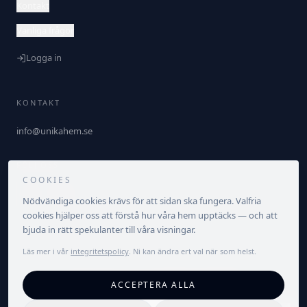
Kontakt
Vanliga frågor
Logga in
KONTAKT
info@unikahem.se
FÖLJ OSS
COOKIES
Nödvändiga cookies krävs för att sidan ska fungera. Valfria
cookies hjälper oss att förstå hur våra hem upptäcks — och att
bjuda in rätt spekulanter till våra visningar.
Läs mer i vår
integritetspolicy
. Ni kan ändra ert val när som helst.
©
2026
Unika Hem. Alla rättigheter förbehållna.
ACCEPTERA ALLA
Integritetspolicy
Villkor
Cookieinställningar