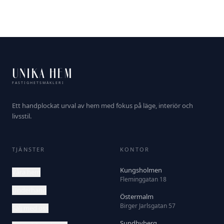
UNIKA HEM
FASTIGHETSMÄKLERI
Ett handplockat urval av hem med fokus på läge, interiör och
livsstil.
TJÄNSTER
KONTOR
Kungsholmen
Våra hem
Fleminggatan 18
Underhand
Östermalm
Birger Jarlsgatan 57
Sälj med oss
Sundbyberg