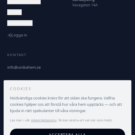
Bostadsbevakning
Vasagatan 14A
Kontakt
Vanliga frågor
Logga in
KONTAKT
info@unikahem.se
FÖLJ OSS
COOKIES
Nödvändiga cookies krävs för att sidan ska fungera. Valfria
cookies hjälper oss att förstå hur våra hem upptäcks — och att
bjuda in rätt spekulanter till våra visningar.
Läs mer i vår
integritetspolicy
. Ni kan ändra ert val när som helst.
©
2026
Unika Hem. Alla rättigheter förbehållna.
ACCEPTERA ALLA