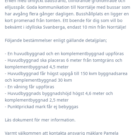
Erken med omtyckt badstrand, tillhörande grönområde och
elljusspår. Goda kommunikation till Norrtälje med bussar som
har avgång flera gånger dagligen. Busshållplats en ligger en
kort promenad från tomten. Ett boende för dig som vill bo
bekvämt i idylliska Svanberga, endast 10 min från Norrtälje!
Följande bestämmelser enligt gällande detaljplan;
- En huvudbyggnad och en komplementbyggnad uppföras
- Huvudbyggnad ska placeras 6 meter från tomtgräns och
komplementbyggnad 4,5 meter
- Huvudbyggnad får högst uppgå till 150 kvm byggnadsarea
och komplementbyggnad 30 kvm
- En våning får uppföras
- Huvudbyggnads byggnadshöjd högst 4,6 meter och
komplementbyggnad 2,5 meter
- Punktprickad mark får ej bebyggas
Läs dokument för mer information.
Varmt välkommen att kontakta ansvarig mäklare Pamela