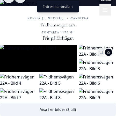
Till salu
Intresseanmälan
UNIKA HEM
FASTIGHETSMÄKLERI
NORRTÄLJE, NORRTÄLJE - SVANBERGA
Fridhemsvägen 22A
Till salu
TOMTAREA 1173 M²
Pris på förfrågan
Visa fler bilder (
8
till)