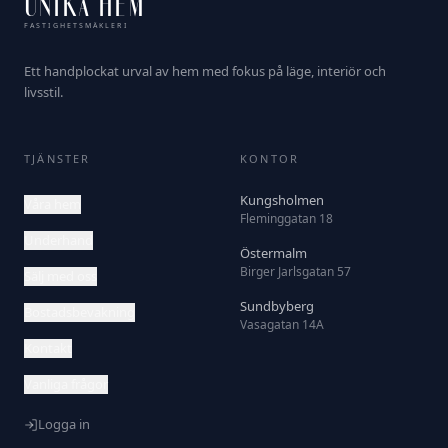
UNIKA HEM
FASTIGHETSMÄKLERI
Ett handplockat urval av hem med fokus på läge, interiör och
livsstil.
TJÄNSTER
KONTOR
Kungsholmen
Våra hem
Fleminggatan 18
Underhand
Östermalm
Birger Jarlsgatan 57
Sälj med oss
Sundbyberg
Bostadsbevakning
Vasagatan 14A
Kontakt
Vanliga frågor
Logga in