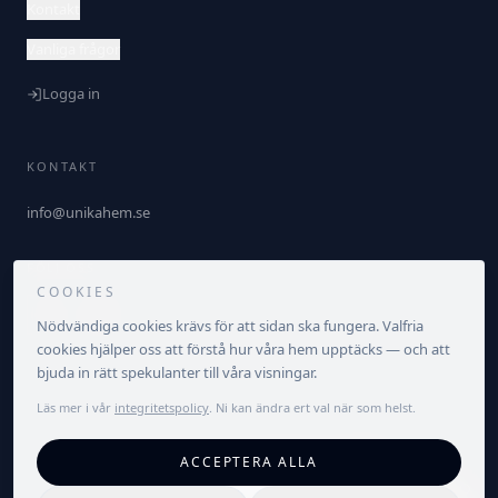
Kontakt
Vanliga frågor
Logga in
KONTAKT
info@unikahem.se
FÖLJ OSS
COOKIES
Nödvändiga cookies krävs för att sidan ska fungera. Valfria
cookies hjälper oss att förstå hur våra hem upptäcks — och att
bjuda in rätt spekulanter till våra visningar.
Läs mer i vår
integritetspolicy
. Ni kan ändra ert val när som helst.
©
2026
Unika Hem. Alla rättigheter förbehållna.
ACCEPTERA ALLA
Integritetspolicy
Villkor
Cookieinställningar