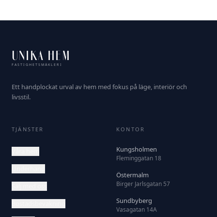
UNIKA HEM
FASTIGHETSMÄKLERI
Ett handplockat urval av hem med fokus på läge, interiör och
livsstil.
TJÄNSTER
KONTOR
Kungsholmen
Våra hem
Fleminggatan 18
Underhand
Östermalm
Birger Jarlsgatan 57
Sälj med oss
Sundbyberg
Bostadsbevakning
Vasagatan 14A