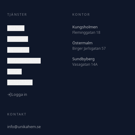
TJÄNSTER
KONTOR
Kungsholmen
Våra hem
Fleminggatan 18
Underhand
Östermalm
Birger Jarlsgatan 57
Sälj med oss
Sundbyberg
Bostadsbevakning
Vasagatan 14A
Kontakt
Vanliga frågor
Logga in
KONTAKT
info@unikahem.se