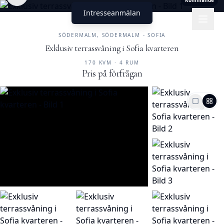
Kommande
Intresseanmälan
UNIKA HEM
FASTIGHETSMÄKLERI
SÖDERMALM, SÖDERMALM - SOFIA
Exklusiv terrassvåning i Sofia kvarteren
Kommande
170 KVM
·
4 RUM
Pris på förfrågan