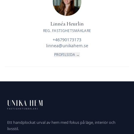
Linnéa Heurlin
REG. FASTIGHETSMÄKLARE
+46790173173
linnea@unikahem.se
PROFILSIDA →
UNIKA HEM
FASTIGHETSMÄKLERI
Ett handplockat urval av hem med fokus på läge, interiör och
livsstil.