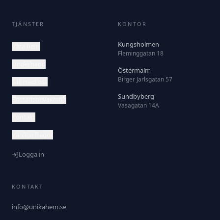
TJÄNSTER
KONTOR
Kungsholmen
Våra hem
Fleminggatan 18
Underhand
Östermalm
Birger Jarlsgatan 57
Sälj med oss
Sundbyberg
Bostadsbevakning
Vasagatan 14A
Kontakt
Vanliga frågor
Logga in
KONTAKT
info@unikahem.se