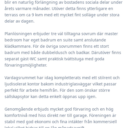
blir en naturlig förlängning av bostadens sociala delar under
årets varmare månader. Utöver detta finns ytterligare en
terrass om ca 9 kvm med ett mycket fint solläge under stora
delar av dagen.
Planlösningen erbjuder tre väl tilltagna sovrum där master
bedroom har eget badrum en suite samt anslutande
klädkammare. För de övriga sovrummen finns ett stort
badrum med både dubbeldusch och badkar. Därutöver finns
separat gäst-WC samt praktisk tvättstuga med goda
förvaringsmöjligheter.
Vardagsrummet har idag kompletterats med ett stilrent och
ljudisolerat kontor bakom industriglasväggar vilket passar
perfekt för arbete hemifrån. För den som önskar större
sällskapsytor kan detta enkelt öppnas upp igen.
Genomgående erbjuds mycket god förvaring och en hög
komfortnivå med hiss direkt ner till garage. Föreningen är
stabil med god ekonomi och fina intäkter från kommersiell
lokal vilket bidrar till en låg månadsavgift.