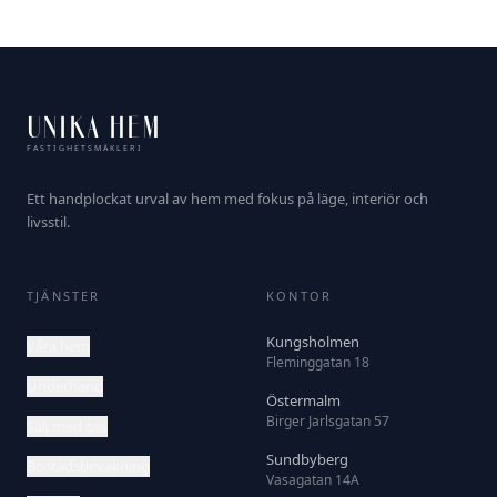
UNIKA HEM
FASTIGHETSMÄKLERI
Ett handplockat urval av hem med fokus på läge, interiör och
livsstil.
TJÄNSTER
KONTOR
Kungsholmen
Våra hem
Fleminggatan 18
Underhand
Östermalm
Birger Jarlsgatan 57
Sälj med oss
Sundbyberg
Bostadsbevakning
Vasagatan 14A