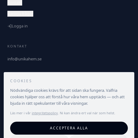
Kontakt
Vanliga frågor
Logga in
KONTAKT
info@unikahem.se
FÖLJ OSS
COOKIES
Nödvändiga cookies krävs för att sidan ska fungera. Valfria
cookies hjälper oss att förstå hur våra hem upptäcks — och att
bjuda in rätt spekulanter till våra visningar.
Läs mer i vår
integritetspolicy
. Ni kan ändra ert val när som helst.
©
2026
Unika Hem. Alla rättigheter förbehållna.
ACCEPTERA ALLA
Integritetspolicy
Villkor
Cookieinställningar