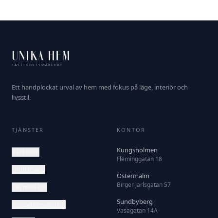
UNIKA HEM
FASTIGHETSMÄKLERI
Ett handplockat urval av hem med fokus på läge, interiör och
livsstil.
TJÄNSTER
KONTOR
Kungsholmen
Våra hem
Fleminggatan 18
Underhand
Östermalm
Birger Jarlsgatan 57
Sälj med oss
Sundbyberg
Bostadsbevakning
Vasagatan 14A