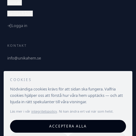
Kontakt
Vanliga frågor
Logga in
KONTAKT
info@unikahem.se
FÖLJ OSS
COOKIES
Nödvändiga cookies krävs för att sidan ska fungera. Valfria
cookies hjälper oss att förstå hur våra hem upptäcks — och att
bjuda in rätt spekulanter till våra visningar.
Läs mer i vår
integritetspolicy
. Ni kan ändra ert val när som helst.
©
2026
Unika Hem. Alla rättigheter förbehållna.
ACCEPTERA ALLA
Integritetspolicy
Villkor
Cookieinställningar