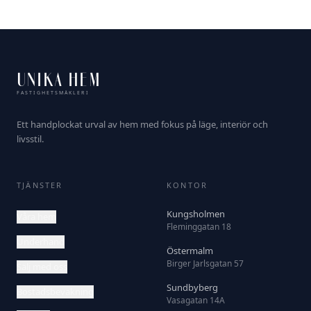
UNIKA HEM
FASTIGHETSMÄKLERI
Ett handplockat urval av hem med fokus på läge, interiör och
livsstil.
TJÄNSTER
KONTOR
Kungsholmen
Våra hem
Fleminggatan 18
Underhand
Östermalm
Birger Jarlsgatan 57
Sälj med oss
Sundbyberg
Bostadsbevakning
Vasagatan 14A