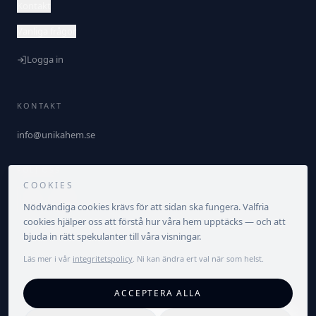
Kontakt
Vanliga frågor
Logga in
KONTAKT
info@unikahem.se
FÖLJ OSS
COOKIES
Nödvändiga cookies krävs för att sidan ska fungera. Valfria
cookies hjälper oss att förstå hur våra hem upptäcks — och att
bjuda in rätt spekulanter till våra visningar.
Läs mer i vår
integritetspolicy
. Ni kan ändra ert val när som helst.
©
2026
Unika Hem. Alla rättigheter förbehållna.
ACCEPTERA ALLA
Integritetspolicy
Villkor
Cookieinställningar