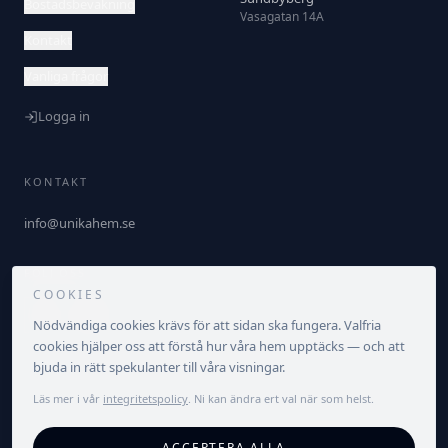
Bostadsbevakning
Vasagatan 14A
Kontakt
Vanliga frågor
Logga in
KONTAKT
info@unikahem.se
FÖLJ OSS
COOKIES
Nödvändiga cookies krävs för att sidan ska fungera. Valfria
cookies hjälper oss att förstå hur våra hem upptäcks — och att
bjuda in rätt spekulanter till våra visningar.
Läs mer i vår
integritetspolicy
. Ni kan ändra ert val när som helst.
©
2026
Unika Hem. Alla rättigheter förbehållna.
ACCEPTERA ALLA