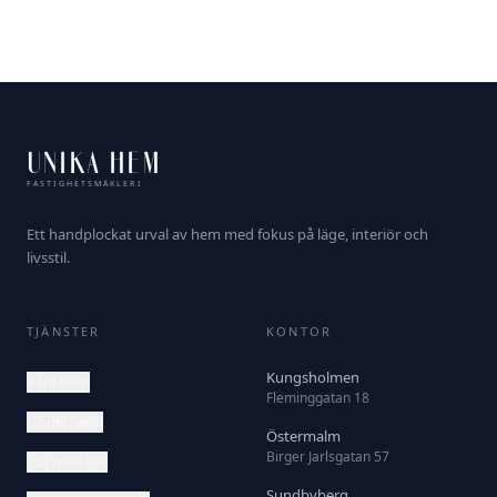
UNIKA HEM
FASTIGHETSMÄKLERI
Ett handplockat urval av hem med fokus på läge, interiör och
livsstil.
TJÄNSTER
KONTOR
Kungsholmen
Våra hem
Fleminggatan 18
Underhand
Östermalm
Birger Jarlsgatan 57
Sälj med oss
Sundbyberg