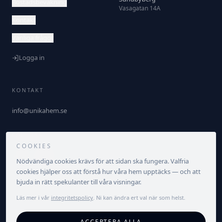
Bostadsbevakning
Vasagatan 14A
Kontakt
Vanliga frågor
Logga in
KONTAKT
info@unikahem.se
FÖLJ OSS
COOKIES
Nödvändiga cookies krävs för att sidan ska fungera. Valfria
cookies hjälper oss att förstå hur våra hem upptäcks — och att
bjuda in rätt spekulanter till våra visningar.
Läs mer i vår
integritetspolicy
. Ni kan ändra ert val när som helst.
©
2026
Unika Hem. Alla rättigheter förbehållna.
ACCEPTERA ALLA