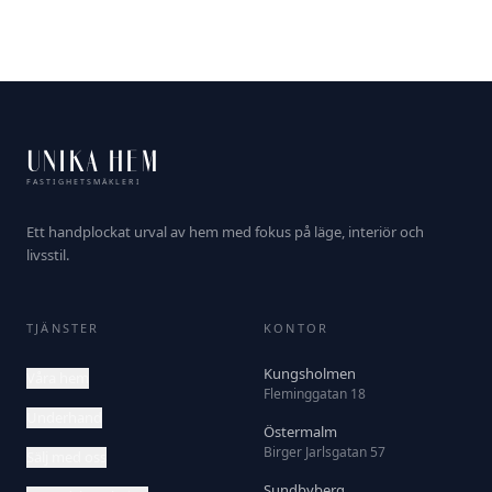
UNIKA HEM
FASTIGHETSMÄKLERI
Ett handplockat urval av hem med fokus på läge, interiör och
livsstil.
TJÄNSTER
KONTOR
Kungsholmen
Våra hem
Fleminggatan 18
Underhand
Östermalm
Birger Jarlsgatan 57
Sälj med oss
Sundbyberg